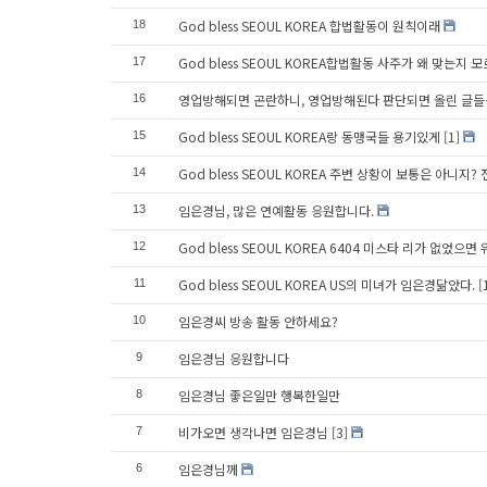
God bless SEOUL KOREA 합법활동이 원칙이래
18
God bless SEOUL KOREA합법활동 사주가 왜 맞는지 
17
영업방해되면 곤란하니, 영업방해된다 판단되면 올린 글들
16
God bless SEOUL KOREA랑 동맹국들 용기있게
[1]
15
God bless SEOUL KOREA 주변 상황이 보통은 아니지
14
임은경님, 많은 연예활동 응원합니다.
13
God bless SEOUL KOREA 6404 미스타 리가 없었으면
12
God bless SEOUL KOREA US의 미녀가 임은경닮았다.
[
11
임은경씨 방송 활동 안하세요?
10
임은경님 응원합니다
9
임은경님 좋은일만 행복한일만
8
비가오면 생각나면 임은경님
[3]
7
임은경님께
6