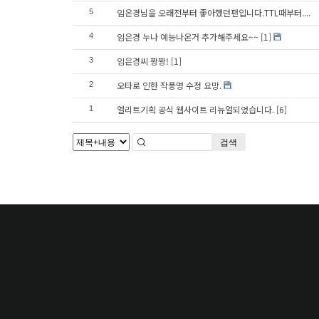
임은경님을 오래전부터 좋아했던팬입니다.TTL때부터....
5
임은경 누나 예능나온거 추가해주세요~~
[1]
4
임은경씨 짱짱!
[1]
3
오타로 인한 작풍명 수정 요망.
2
엘리트기획 공식 웹사이트 리뉴얼되었습니다.
[6]
1
검색