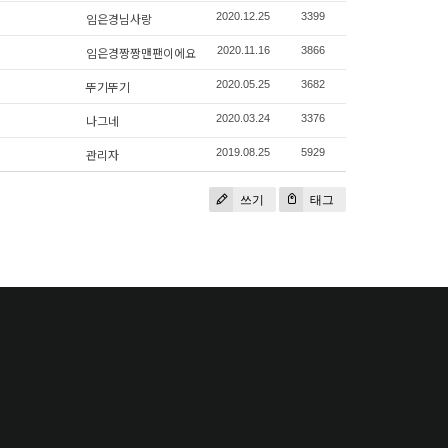
임은경님사랑
2020.12.25
3399
임은경짱짱맨팬이에요
2020.11.16
3866
뚜기뚜기
2020.05.25
3682
나그네
2020.03.24
3376
관리자
2019.08.25
5929
쓰기
태그