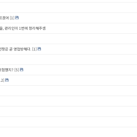
모르겠어
[1]
을, 관리인이 1번에 정리해주셈
? 전쟁은 곧 영업방해다.
[1]
 위험했지?
[5]
12]