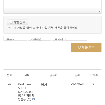
파일 첨부
여기에 파일을 끌어 놓거나 파일 첨부 버튼을 클릭하세요.
글쓴이
비밀번호
홈페이지
댓글 등록
번호
제목
글쓴이
날짜
조회 수
God bless
20
JHJG
2026.07.28
3
SEOUL
KOREA, and
USA의 합헌합
법활동 궁합