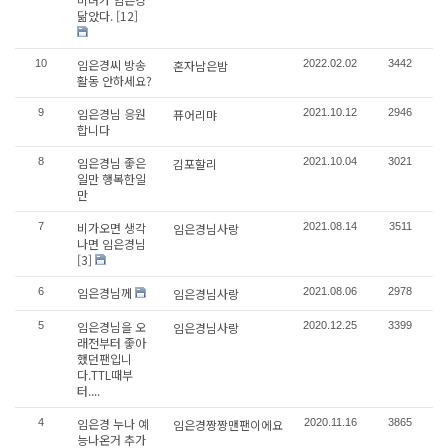
닮았다.
[12]
임은경씨 방송
10
혼자남은밤
2022.02.02
3442
활동 안하세요?
임은경님 응원
9
퓨어리먀
2021.10.12
2946
합니다
임은경님 좋은
8
김포할리
2021.10.04
3021
일만 행복한일
만
비가오면 생각
7
임은경님사랑
2021.08.14
3511
나면 임은경님
[3]
임은경님께
6
임은경님사랑
2021.08.06
2978
임은경님을 오
5
임은경님사랑
2020.12.25
3399
래전부터 좋아
했던팬입니
다.TTL때부
터....
임은경 누나 예
4
임은경짱짱맨팬이에요
2020.11.16
3865
능나온거 추가