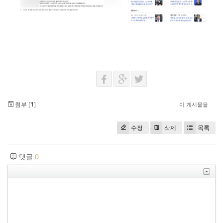
첨부 [
1
]
이 게시물을
수정
삭제
목록
댓글
0