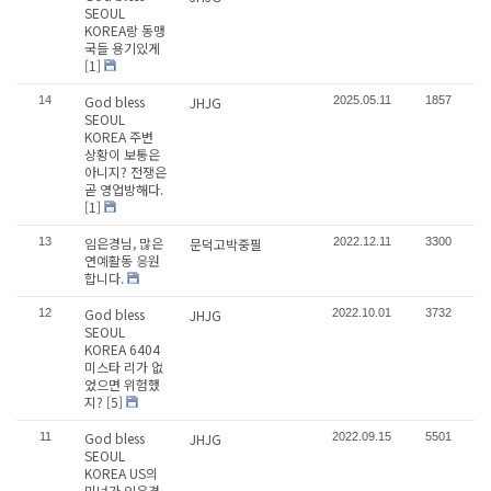
SEOUL
KOREA랑 동맹
국들 용기있게
[1]
God bless
14
JHJG
2025.05.11
1857
SEOUL
KOREA 주변
상황이 보통은
아니지? 전쟁은
곧 영업방해다.
[1]
임은경님, 많은
13
문덕고박중필
2022.12.11
3300
연예활동 응원
합니다.
God bless
12
JHJG
2022.10.01
3732
SEOUL
KOREA 6404
미스타 리가 없
었으면 위험했
지?
[5]
God bless
11
JHJG
2022.09.15
5501
SEOUL
KOREA US의
미녀가 임은경