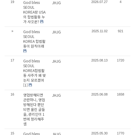
God bless
19
JHJG
2026.07.27
4
SEOUL
KOREA랑 USA
의 합법활동 누
가 사깃꾼?
God bless
»
JHJG
2025.11.02
921
SEOUL
KOREA 합법활
동이 원칙이래
God bless
17
JHJG
2025.08.13
1720
SEOUL
KOREA합법활
동 사주가 왜 맞
는지 모르겠어
[1]
영업방해되면
16
JHJG
2025.06.08
1658
곤란하니, 영업
방해된다 판단
되면 올린 글들
을, 관리인이 1
번에 정리해주
셈
God bless
15
JHJG
2025.05.30
1770