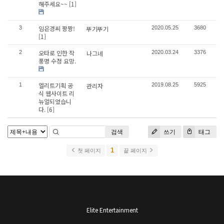
해주세요~~
[1]
임은경씨 짱짱!
3
뚜기뚜기
2020.05.25
3680
[1]
오타로 인한 작
2
나그네
2020.03.24
3376
풍명 수정 요망.
엘리트기획 공
1
관리자
2019.08.25
5925
식 웹사이트 리
뉴얼되었습니
다.
[6]
검색
쓰기
태그
1
첫 페이지
끝 페이지
Elite Entertainment