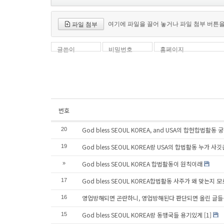
여기에 파일을 끌어 놓거나 파일 첨부 버튼
파일 첨부
글쓴이
비밀번호
홈페이지
번호
God bless SEOUL KOREA, and USA의 합헌합법활동 
20
God bless SEOUL KOREA랑 USA의 합법활동 누가 사깃
19
God bless SEOUL KOREA 합법활동이 원칙이래
»
God bless SEOUL KOREA합법활동 사주가 왜 맞는지 
17
영업방해되면 곤란하니, 영업방해된다 판단되면 올린 글들
16
God bless SEOUL KOREA랑 동맹국들 용기있게
[1]
15