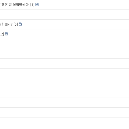
? 전쟁은 곧 영업방해다.
[1]
 위험했지?
[5]
12]