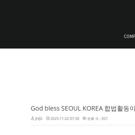
COMP
God bless SEOUL KOREA 합법활
JHJG
2025.11.02 07:30
조회 수 : 921