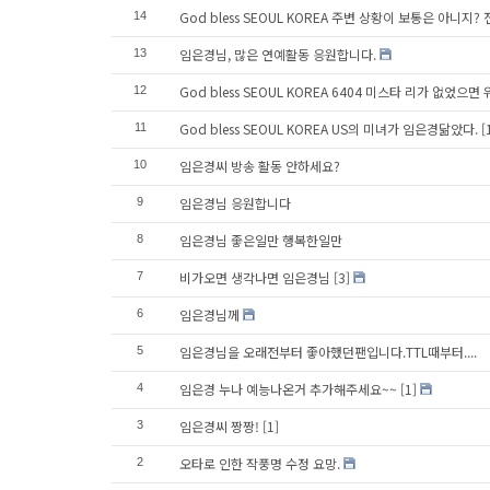
God bless SEOUL KOREA 주변 상황이 보통은 아니지
14
임은경님, 많은 연예활동 응원합니다.
13
God bless SEOUL KOREA 6404 미스타 리가 없었으면
12
God bless SEOUL KOREA US의 미녀가 임은경닮았다.
[
11
임은경씨 방송 활동 안하세요?
10
임은경님 응원합니다
9
임은경님 좋은일만 행복한일만
8
비가오면 생각나면 임은경님
[3]
7
임은경님께
6
임은경님을 오래전부터 좋아했던팬입니다.TTL때부터....
5
임은경 누나 예능나온거 추가해주세요~~
[1]
4
임은경씨 짱짱!
[1]
3
오타로 인한 작풍명 수정 요망.
2