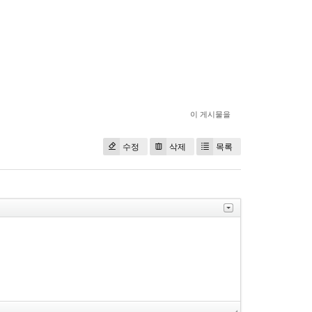
이 게시물을
수정
삭제
목록