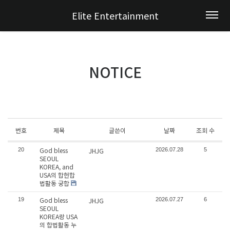
Elite Entertainment
NOTICE
번호
제목
글쓴이
날짜
조회 수
God bless
20
JHJG
2026.07.28
5
SEOUL
KOREA, and
USA의 합헌합
법활동 궁합
God bless
19
JHJG
2026.07.27
6
SEOUL
KOREA랑 USA
의 합법활동 누