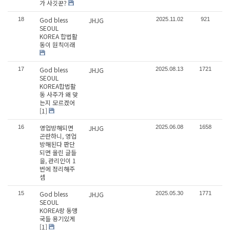
가 사깃꾼?
God bless
18
JHJG
2025.11.02
921
SEOUL
KOREA 합법활
동이 원칙이래
God bless
17
JHJG
2025.08.13
1721
SEOUL
KOREA합법활
동 사주가 왜 맞
는지 모르겠어
[1]
영업방해되면
16
JHJG
2025.06.08
1658
곤란하니, 영업
방해된다 판단
되면 올린 글들
을, 관리인이 1
번에 정리해주
셈
God bless
15
JHJG
2025.05.30
1771
SEOUL
KOREA랑 동맹
국들 용기있게
[1]