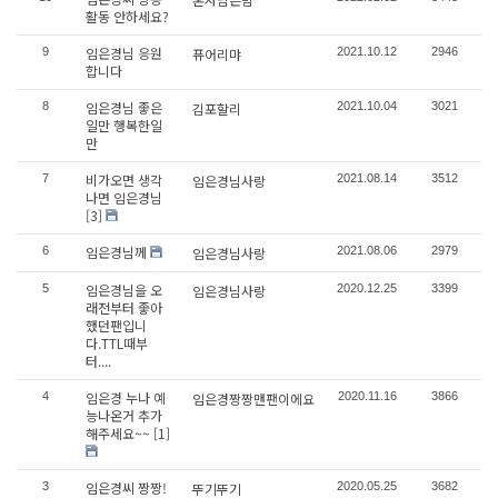
활동 안하세요?
임은경님 응원
9
퓨어리먀
2021.10.12
2946
합니다
임은경님 좋은
8
김포할리
2021.10.04
3021
일만 행복한일
만
비가오면 생각
7
임은경님사랑
2021.08.14
3512
나면 임은경님
[3]
임은경님께
6
임은경님사랑
2021.08.06
2979
임은경님을 오
5
임은경님사랑
2020.12.25
3399
래전부터 좋아
했던팬입니
다.TTL때부
터....
임은경 누나 예
4
임은경짱짱맨팬이에요
2020.11.16
3866
능나온거 추가
해주세요~~
[1]
임은경씨 짱짱!
3
뚜기뚜기
2020.05.25
3682