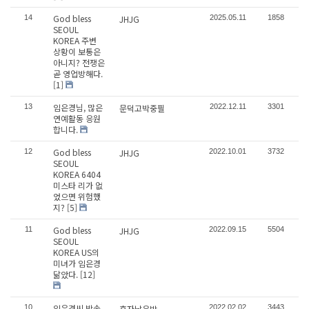
God bless
14
JHJG
2025.05.11
1858
SEOUL
KOREA 주변
상황이 보통은
아니지? 전쟁은
곧 영업방해다.
[1]
임은경님, 많은
13
문덕고박중필
2022.12.11
3301
연예활동 응원
합니다.
God bless
12
JHJG
2022.10.01
3732
SEOUL
KOREA 6404
미스타 리가 없
었으면 위험했
지?
[5]
God bless
11
JHJG
2022.09.15
5504
SEOUL
KOREA US의
미녀가 임은경
닮았다.
[12]
임은경씨 방송
10
혼자남은밤
2022.02.02
3443