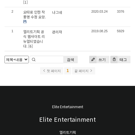
[1]
오타로 인한 작
2
나그네
2020.03.24
3376
풍명 수정 요망.
엘리트기획 공
1
관리자
2019.08.25
5929
식 웹사이트 리
뉴얼되었습니
다.
[6]
검색
쓰기
태그
1
첫 페이지
끝 페이지
Elite Entertainment
Elite Entertainment
엘리트기획